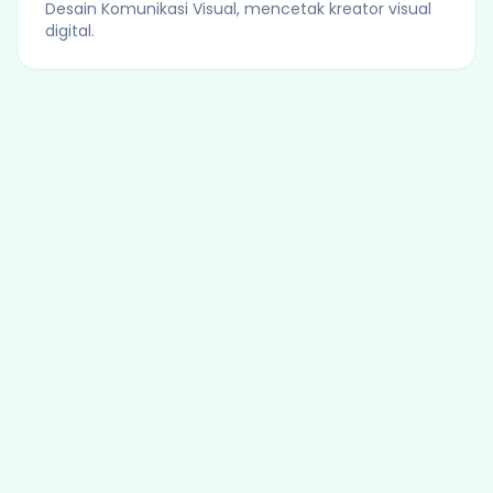
Desain Komunikasi Visual, mencetak kreator visual
digital.
© 2026 SMK Hidayatul Ummah | Tim IT SMEKHUM